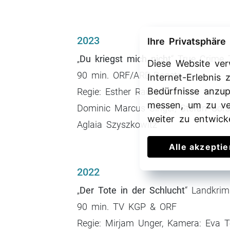
2023
Ihre Privatsphäre 
„
Du kriegst mich nicht
“ True Crime 
Diese Website ve
90 min. ORF/ARD-Degeto
Internet-Erlebnis
Bedürfnisse anzu
Regie: Esther Rauch, Kamera: Mario 
messen, um zu ve
Dominic Marcus Singer, Stefan Gorski
weiter zu entwick
Aglaia Szyszkowitz
Alle akzepti
2022
„
Der Tote in der Schlucht
“ Landkrim
90 min. TV KGP & ORF
Regie: Mirjam Unger, Kamera: Eva Tes