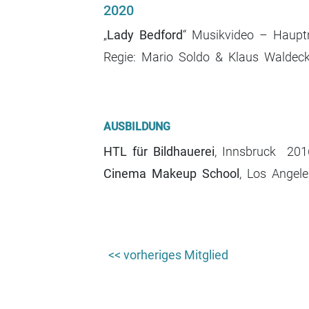
2020
„
Lady Bedford
“ Musikvideo – Haup
Regie: Mario Soldo & Klaus Walde
AUSBILDUNG
HTL für Bildhauerei
, Innsbruck 2
Cinema Makeup School
, Los Angel
Beitrags-
<< vorheriges Mitglied
Navigation