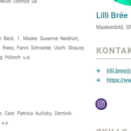
rnelius Obonya ua.
Lilli Brée
Maskenbild, S
ph Beck, 1. Maske: Susanne Neidhart,
 Riess, Fanni Schneider, Uschi Strauss,
KONTA
g Hübsch u.a.
lilli.bree
https://ww
 Cast: Patricia Aulitzky, Dominik
 u.a