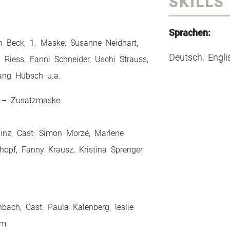
SKILLS
Sprachen:
ph Beck, 1. Maske: Susanne Neidhart,
Deutsch, Engli
 Riess, Fanni Schneider, Uschi Strauss,
ang Hübsch u.a.
l –
Zusatzmaske
inz, Cast: Simon Morzé, Marlene
opf, Fanny Krausz, Kristina Sprenger
h
bach, Cast: Paula Kalenberg, leslie
.m.