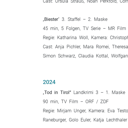
Cast: Ursula Strauß, Noah Perktold, Co
„
Biester
“ 3. Staffel – 2. Maske
45 min, 5 Folgen, TV Serie – MR Film
Regie: Katharina Woll, Kamera: Christo
Cast: Anja Pichler, Mara Romei, Theresa
Simon Schwarz, Claudia Kottal, Wolfgan
2024
„
Tod in Tirol“
Landkrimi 3 – 1. Maske
90 min, TV Film – ORF / ZDF
Regie: Mirjam Unger, Kamera: Eva Testor,
Raneburger, Golo Euler, Katja Lechthaler