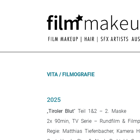
Skip
to
content
VITA / FILMOGRAFIE
2025
„
Tiroler Blut
“ Teil 1&2 – 2. Maske
2x 90min, TV Serie – Rundfilm & Filmpo
Regie: Matthias Tiefenbacher, Kamera Ha