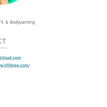
FX & Bodypainting
KT
@icloud.com
w.lillibree.com/