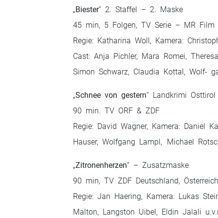
„
Biester
“ 2. Staffel –
2. Maske
45 min, 5 Folgen, TV Serie – MR Film
Regie: Katharina Woll, Kamera: Christo
Cast: Anja Pichler, Mara Romei, Theresa
Simon Schwarz, Claudia Kottal, Wolf- g
„
Schnee von gestern
“ Landkrimi Osttiro
90 min. TV ORF & ZDF
Regie: David Wagner, Kamera: Daniel Ka
Hauser, Wolfgang Lampl, Michael Rotsch
„
Zitronenherzen
“ –
Zusatzmaske
90 min, TV ZDF Deutschland, Österreic
Regie: Jan Haering, Kamera: Lukas Stein
Malton, Langston Uibel, Eldin Jalali u.v