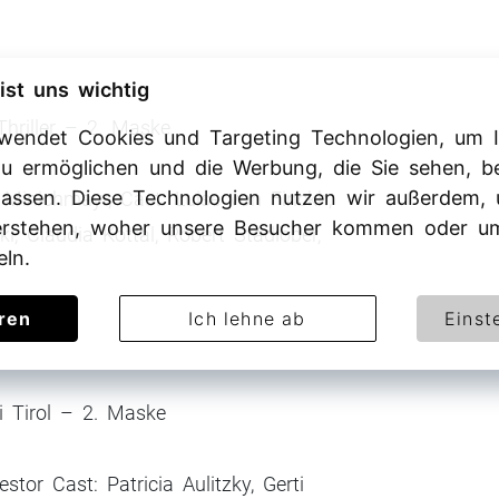
ist uns wichtig
Thriller – 2. Maske
rwendet Cookies und Targeting Technologien, um I
 zu ermöglichen und die Werbung, die Sie sehen, b
passen. Diese Technologien nutzen wir außerdem,
Minichmayr, Cast: Luise von Finckh,
rstehen, woher unsere Besucher kommen oder um
, Claudia Kottal, Robert Stadlober,
eln.
eren
Ich lehne ab
Einst
i Tirol – 2. Maske
tor Cast: Patricia Aulitzky, Gerti