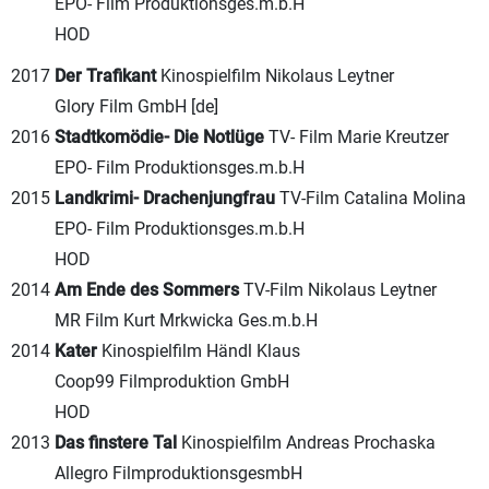
EPO- Film Produktionsges.m.b.H
HOD
2017
Der Trafikant
Kinospielfilm Nikolaus Leytner
Glory Film GmbH [de]
2016
Stadtkomödie- Die Notlüge
TV- Film Marie Kreutzer
EPO- Film Produktionsges.m.b.H
2015
Landkrimi- Drachenjungfrau
TV-Film Catalina Molina
EPO- Film Produktionsges.m.b.H
HOD
2014
Am Ende des Sommers
TV-Film Nikolaus Leytner
MR Film Kurt Mrkwicka Ges.m.b.H
2014
Kater
Kinospielfilm Händl Klaus
Coop99 Filmproduktion GmbH
HOD
2013
Das finstere Tal
Kinospielfilm Andreas Prochaska
Allegro FilmproduktionsgesmbH