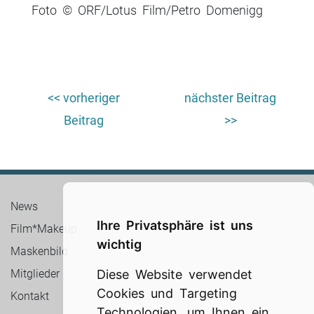
Foto © ORF/Lotus Film/Petro Domenigg
Beitrags-
<< vorheriger
nächster Beitrag
Navigation
Beitrag
>>
News
Ihre Privatsphäre ist uns
Film*Makeup
wichtig
Maskenbild
Mitglieder
Diese Website verwendet
Cookies und Targeting
Kontakt
Technologien, um Ihnen ein