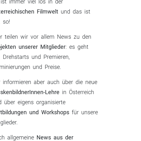
ist immer viel los in der
terreichischen Filmwelt
und das ist
 so!
nion_daseinsg
@sorchamakeuparti
Get @reshare_ap
er teilen wir vor allem News zu den
schaft Die EU-
st Avoid beginner
@vicious.fx My fi
mmission
...
mistakes!
...
makeup
...
ojekten unserer Mitglieder
: es geht
5
1
3
0
28
3
 Drehstarts und Premieren,
minierungen und Preise.
r informieren aber auch über die neue
nion_daseinsgew
@sorchamakeupartist
Get @reshare_app •
skenbildnerInnen-Lehre
in Österreich
kschaft Die EU-
Avoid beginner
@vicious.fx My final
...
...
...
ommission
mistakes!
makeup
d über eigens organisierte
5
1
3
0
28
3
rtbildungen und Workshops
für unsere
glieder.
ch allgemeine
News aus der