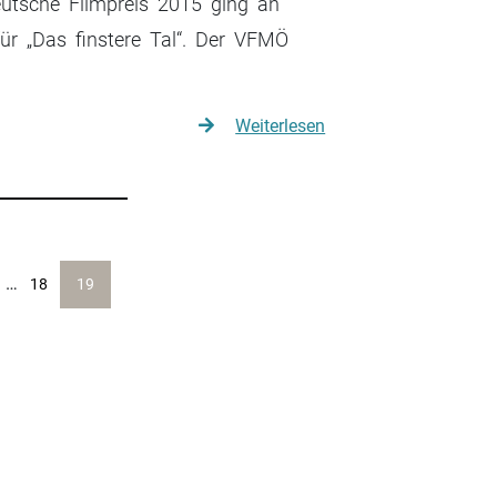
utsche Filmpreis 2015 ging an
r „Das finstere Tal“. Der VFMÖ
Weiterlesen
…
18
19