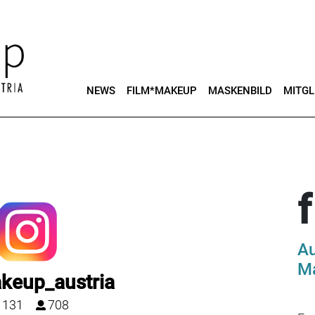
NEWS
FILM*MAKEUP
MASKENBILD
MITGL
Au
Ma
keup_austria
131
708