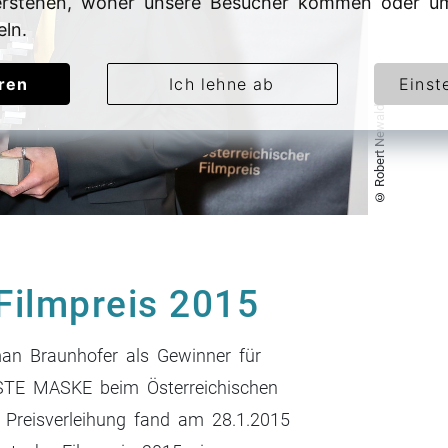
rstehen, woher unsere Besucher kommen oder um
eln.
eren
Ich lehne ab
Einst
© Robert Newald
 Filmpreis 2015
an Braunhofer als Gewinner für
BESTE MASKE beim Österreichischen
 Preisverleihung fand am 28.1.2015