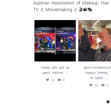
Austrian Association of Makeup, Hair 
TV // Moviemaking // 🎬📽️🎭
Dieses Jahr gibt es
@kiky.vonrebenta
gleich mehrere
...
mmakeup Dreh
10 im Leben
31
0
35
0
Dieses Jahr gibt es
@kiky.vonrebental_f
...
gleich mehrere
makeup Drehtag 
...
im Leben
31
0
35
0