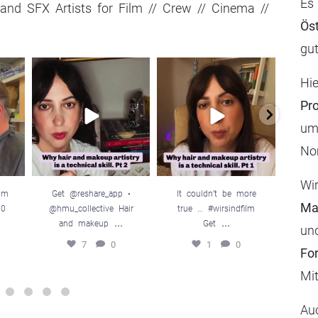
Es 
and SFX Artists for Film // Crew // Cinema //
Ös
gut
l_fil
Get @reshare_app •
It couldn’t be more
@you
Hi
tag
@hmu_collective
true … #wirsindfilm
ewerk
...
Hair and makeup
...
Get
...
Ko
Pr
7
0
1
0
um
No
Wi
ilm
Get @reshare_app •
It couldn’t be more
@you
Ma
10
@hmu_collective Hair
true … #wirsindfilm
er
...
...
and makeup
Get
K
un
7
0
1
0
Fo
Mit
Au