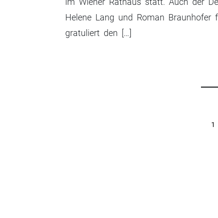
im Wiener Rathaus statt. Auch der De
Helene Lang und Roman Braunhofer fü
gratuliert den […]
Beitrags-
1
Navigation