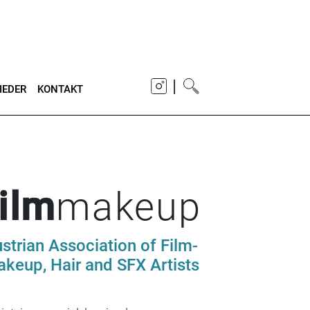
|
IEDER
KONTAKT
film
makeup
strian Association of Film-
keup, Hair and SFX Artists