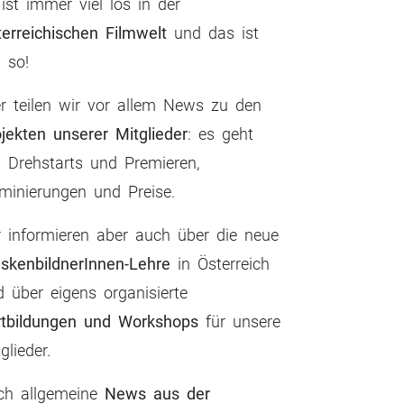
ist immer viel los in der
terreichischen Filmwelt
und das ist
 so!
nion_daseinsg
@sorchamakeuparti
Get @reshare_ap
er teilen wir vor allem News zu den
schaft Die EU-
st Avoid beginner
@vicious.fx My fi
mmission
...
mistakes!
...
makeup
...
ojekten unserer Mitglieder
: es geht
5
1
3
0
28
3
 Drehstarts und Premieren,
minierungen und Preise.
r informieren aber auch über die neue
nion_daseinsgew
@sorchamakeupartist
Get @reshare_app •
skenbildnerInnen-Lehre
in Österreich
kschaft Die EU-
Avoid beginner
@vicious.fx My final
...
...
...
ommission
mistakes!
makeup
d über eigens organisierte
5
1
3
0
28
3
rtbildungen und Workshops
für unsere
glieder.
ch allgemeine
News aus der