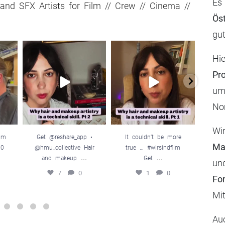
Es 
and SFX Artists for Film // Crew // Cinema //
Ös
gut
l_fil
Get @reshare_app •
It couldn’t be more
@you
Hi
tag
@hmu_collective
true … #wirsindfilm
ewerk
...
Hair and makeup
...
Get
...
Ko
Pr
7
0
1
0
um
No
Wi
ilm
Get @reshare_app •
It couldn’t be more
@you
Ma
10
@hmu_collective Hair
true … #wirsindfilm
er
...
...
and makeup
Get
K
un
7
0
1
0
Fo
Mit
Au