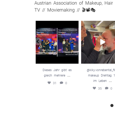
Austrian Association of Makeup, Hair 
TV // Moviemaking // 🎬📽️🎭
Dieses Jahr gibt es
@kiky.vonrebenta
gleich mehrere
...
mmakeup Dreh
10 im Leben
31
0
35
0
Dieses Jahr gibt es
@kiky.vonrebental_f
...
gleich mehrere
makeup Drehtag 
...
im Leben
31
0
35
0