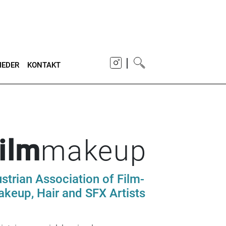
|
IEDER
KONTAKT
film
makeup
strian Association of Film-
keup, Hair and SFX Artists