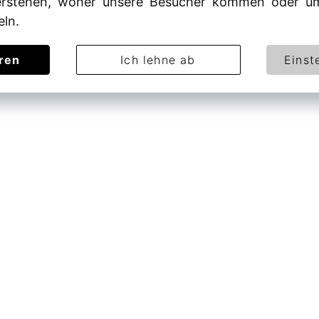
rstehen, woher unsere Besucher kommen oder um
eln.
eren
Ich lehne ab
Einst