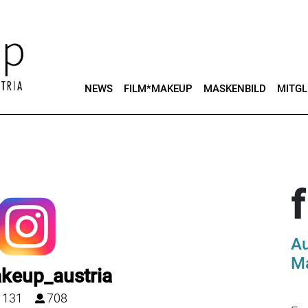
NEWS
FILM*MAKEUP
MASKENBILD
MITGL
Au
Ma
keup_austria
131
708