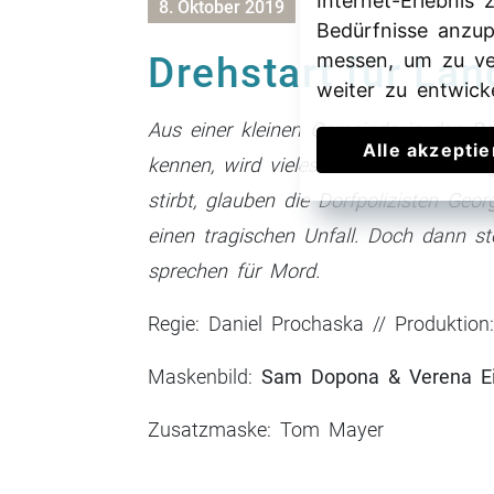
Internet-Erlebnis
8. Oktober 2019
Bedürfnisse anzu
messen, um zu ve
Drehstart für La
weiter zu entwick
Aus einer kleinen Gemeinde in den Ber
Alle akzepti
kennen, wird vieles untereinander au
stirbt, glauben die Dorfpolizisten Geo
einen tragischen Unfall. Doch dann ste
sprechen für Mord.
Regie: Daniel Prochaska // Produktio
Maskenbild:
Sam Dopona & Verena Ei
Zusatzmaske: Tom Mayer