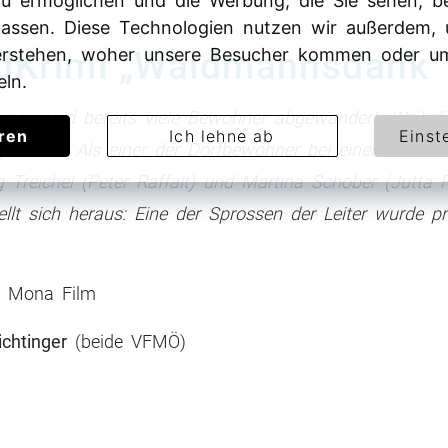
 zu ermöglichen und die Werbung, die Sie sehen, b
passen. Diese Technologien nutzen wir außerdem,
rstehen, woher unsere Besucher kommen oder um
ndKrimi „Waidmannsdank“
eln.
gen sind bereits viele Bewohner abgewandert. Weil die
eren
Ich lehne ab
Einst
sgemacht. Als einer der Dorfbewohner bei einem Stur
rg Treichel (Peter Raffalt) und Martina Schober (Jutta
llt sich heraus: Eine der Sprossen der Leiter wurde pr
n: Mona Film
chtinger
(beide VFMÖ)