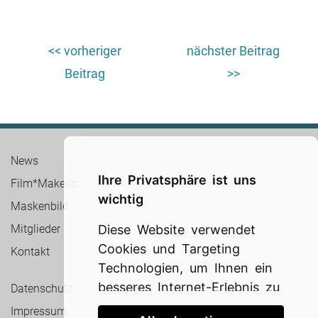
Beitrags-
<< vorheriger
nächster Beitrag
Navigation
Beitrag
>>
News
Ihre Privatsphäre ist uns
Film*Makeup
wichtig
Maskenbild
Mitglieder
Diese Website verwendet
Cookies und Targeting
Kontakt
Technologien, um Ihnen ein
besseres Internet-Erlebnis zu
Datenschutz
ermöglichen und die
Impressum