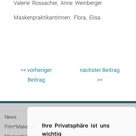
Valerie Rossacher, Anne Weinberger
Maskenpraktikantinnen: Flora, Elisa
Beitrags-
<< vorheriger
nächster Beitrag
Navigation
Beitrag
>>
News
Ihre Privatsphäre ist uns
Film*Makeup
wichtig