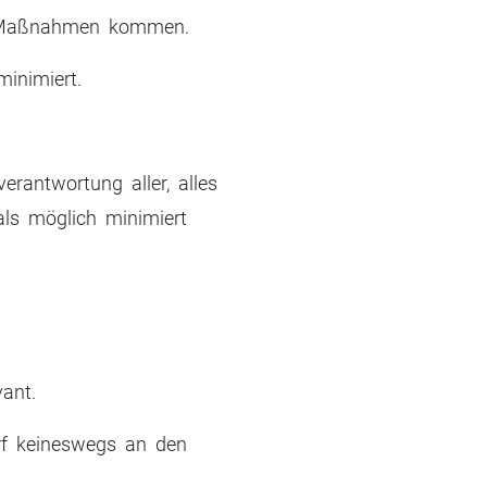
er Maßnahmen kommen.
inimiert.
erantwortung aller, alles
als möglich minimiert
vant.
rf keineswegs an den