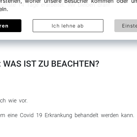
rstehen, woher unsere Besucher kommen oder um
ächste 14 Tage erarbeitet. Wir bleiben dran!
eln.
eren
Ich lehne ab
Einst
 WAS IST ZU BEACHTEN?
ch wie vor.
em eine Covid 19 Erkrankung behandelt werden kann.