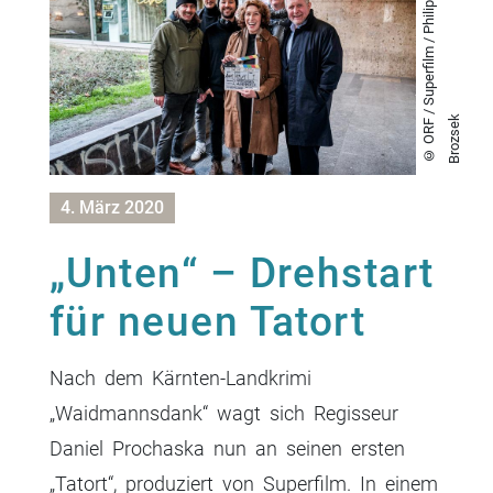
©
O
R
F
/
S
u
p
e
r
f
i
l
m
/
P
h
i
l
i
p
p
B
r
o
z
s
e
k
4. März 2020
„Unten“ – Drehstart
für neuen Tatort
Nach dem Kärnten-Landkrimi
„Waidmannsdank“ wagt sich Regisseur
Daniel Prochaska nun an seinen ersten
„Tatort“, produziert von Superfilm. In einem