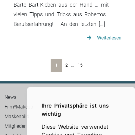
Bärte Bart-Kleben aus der Hand … mit
vielen Tipps und Tricks aus Robertos
Berufserfahrung! An den letzten […]
Weiterlesen
Beitrags-
…
1
2
15
Navigation
News
Ihre Privatsphäre ist uns
Film*Makeup
wichtig
Maskenbild
Mitglieder
Diese Website verwendet
Cookies und Targeting