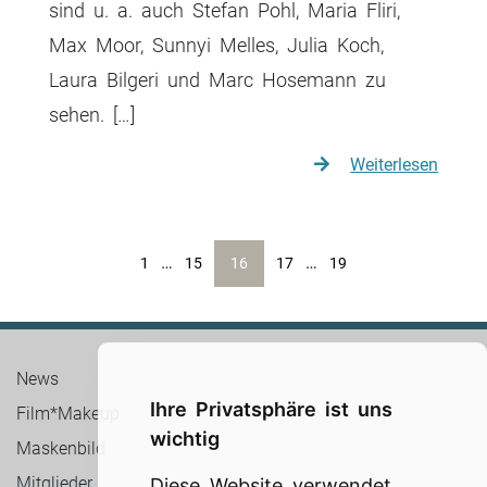
sind u. a. auch Stefan Pohl, Maria Fliri,
Max Moor, Sunnyi Melles, Julia Koch,
Laura Bilgeri und Marc Hosemann zu
sehen. […]
Weiterlesen
Beitrags-
…
…
1
15
16
17
19
Navigation
News
Ihre Privatsphäre ist uns
Film*Makeup
wichtig
Maskenbild
Mitglieder
Diese Website verwendet